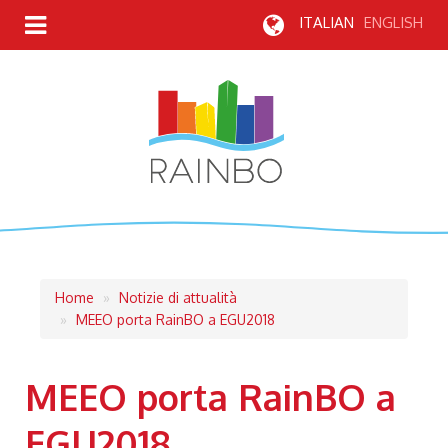
ITALIAN
ENGLISH
Briciole
Home
Notizie di attualità
MEEO porta RainBO a EGU2018
di
pane
MEEO porta RainBO a
EGU2018