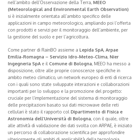
nell’ambito dell’Osservazione della Terra,
MEEO
(Meteorological and Environmental Earth Observation)
si è inizialmente orientata all’ambito specifico delle
applicazioni in campo meteorologico, ampliando poi l’offerta
con prodotti e servizi per il monitoraggio dell’ambiente, per
la gestione del suolo e per l’agricoltura.
Come partner di RainBO assieme a
Lepida SpA
,
Arpae
Emilia-Romagna – Servizio Idro-Meteo-Clima
,
Nier
Ingegneria SpA
e il
Comune di Bologna
, MEEO ha messo a
disposizione, oltre alle proprie conoscenze specifiche in
ambito meteo climatico, un network europeo di enti di ricerca
con i quali sono state sviluppate interazioni e collaborazioni
importanti per lo sviluppo e la promozione del progetto:
cruciale per l’implementazione del sistema di monitoraggio
delle precipitazioni basato sui dati microwave delle reti
cellulari è stato il rapporto col
Dipartimento di Fisica e
Astronomia dell’Università di Bologna
, con il quale, oltre
alle attività di validazione dei dati svolta con ARPAE, è iniziato
un percorso di collaborazione scientifica per approfondire
ulteriormente gli ambiti di applicabilità della tecnologia.