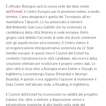
È ufficiale: Bologna sarà la nuova sede del data center
dell'
Ecmwf
, il Centro Europeo per le previsioni meteo a medio
termine. L’area designata è quella del Tecnopolo all’ex
manifattura Tabacchi. Lo ha annunciato il ministro
dell’Ambiente Gian Luca Galletti che ha sostenuto la
candidatura della città felsinea in sede europea. Entro
giugno sarà definito l'accordo di sede che dovrà contenere
tutti gli aspetti tecnici ed economici. Il Centro meteo è
un’organizzazione intergovernativa sostenuta da 22 Stati
membri europei. In questi mesi il Council del Ecmwf ha
condotto l’istruttoria tra le città candidate, alla ricerca della
soluzione ottimale per ricollocare il proprio centro dati. Le
altre città in lizza oltre a Bologna erano Exeter e Slough, in
Inghilterra, Lussemburgo, Espoo (Finlandia) e Akureyri
(Islanda). A queste si era aggiunta l’opzione di mantenere il
Data Center nell’attuale sede, a Reading, in Inghilterra.
Il Council dell’Ecmwf ha riconosciuto la validità del progetto
italiano che, oltre a mettere a disposizione servizi e
infrastrutture logistiche di alto livello nella sede del